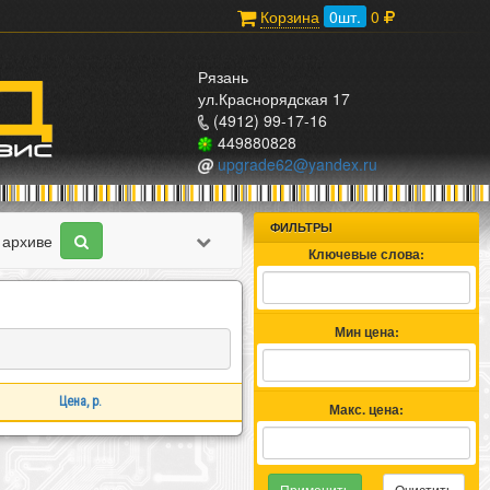
Корзина
0
шт.
0
Рязань
ул.Краснорядская 17
(4912) 99-17-16
449880828
upgrade62@yandex.ru
ФИЛЬТРЫ
 архиве
Ключевые слова:
Мин цена:
Цена, p.
Макс. цена:
Очистить