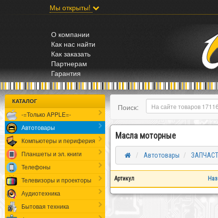
;
Мы открыты!
О компании
Как нас найти
Как заказать
Партнерам
Гарантия
КАТАЛОГ
Поиск:
-=Только APPLE=-
Автотовары
Масла моторные
Компьютеры и периферия
Планшеты и эл. книги
Автотовары
ЗАПЧАСТ
Телефоны
Артикул
Наз
Телевизоры и проекторы
Аудиотехника
Бытовая техника