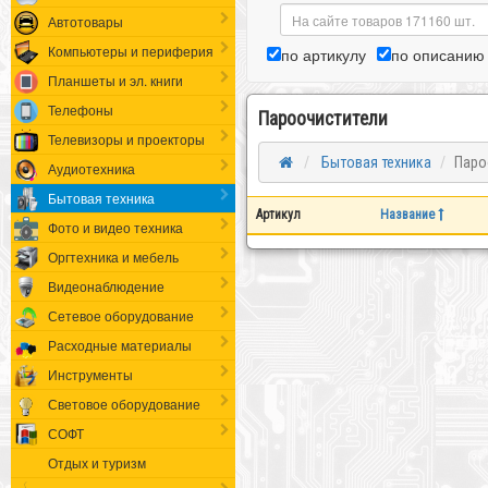
Автотовары
Компьютеры и периферия
по артикулу
по описанию
Планшеты и эл. книги
Телефоны
Пароочистители
Телевизоры и проекторы
Бытовая техника
Паро
Аудиотехника
Бытовая техника
Артикул
Название
Фото и видео техника
Оргтехника и мебель
Видеонаблюдение
Сетевое оборудование
Расходные материалы
Инструменты
Световое оборудование
СОФТ
Отдых и туризм