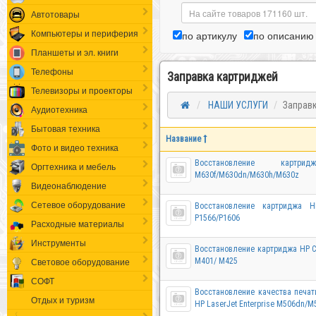
Автотовары
Компьютеры и периферия
по артикулу
по описанию
Планшеты и эл. книги
Телефоны
Заправка картриджей
Телевизоры и проекторы
НАШИ УСЛУГИ
Заправ
Аудиотехника
Бытовая техника
Название
Фото и видео техника
Восстановление карт
Оргтехника и мебель
M630f/M630dn/M630h/M630z
Видеонаблюдение
Сетевое оборудование
Восстановление картриджа 
P1566/P1606
Расходные материалы
Инструменты
Восстановление картриджа HP C
Световое оборудование
M401/ M425
СОФТ
Восстановление качества печат
Отдых и туризм
HP LaserJet Enterprise M506dn/