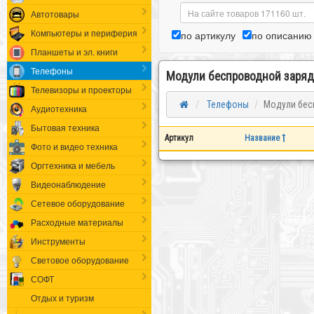
Автотовары
Компьютеры и периферия
по артикулу
по описанию
Планшеты и эл. книги
Телефоны
Модули беспроводной заряд
Телевизоры и проекторы
Телефоны
Модули бес
Аудиотехника
Бытовая техника
Артикул
Название
Фото и видео техника
Оргтехника и мебель
Видеонаблюдение
Сетевое оборудование
Расходные материалы
Инструменты
Световое оборудование
СОФТ
Отдых и туризм