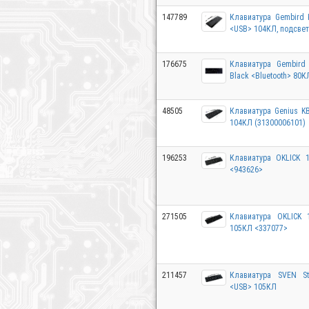
147789
Клавиатура Gembird K
<USB> 104КЛ, подсве
176675
Клавиатура Gembird 
Black <Bluetooth> 80
48505
Клавиатура Genius KB
104КЛ (31300006101)
196253
Клавиатура OKLICK 
<943626>
271505
Клавиатура OKLICK 
105КЛ <337077>
211457
Клавиатура SVEN St
<USB> 105КЛ