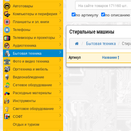
Автотовары
Компьютеры и периферия
по артикулу
по описанию
Планшеты и эл. книги
Телефоны
Стиральные машины
Телевизоры и проекторы
Бытовая техника
Стир
Аудиотехника
Бытовая техника
Артикул
Название
Фото и видео техника
Оргтехника и мебель
Видеонаблюдение
Сетевое оборудование
Расходные материалы
Инструменты
Световое оборудование
СОФТ
Отдых и туризм