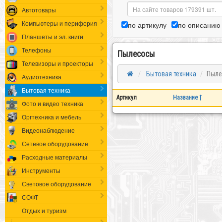
Автотовары
Компьютеры и периферия
по артикулу
по описанию
Планшеты и эл. книги
Телефоны
Пылесосы
Телевизоры и проекторы
Бытовая техника
Пыле
Аудиотехника
Бытовая техника
Артикул
Название
Фото и видео техника
Оргтехника и мебель
Видеонаблюдение
Сетевое оборудование
Расходные материалы
Инструменты
Световое оборудование
СОФТ
Отдых и туризм