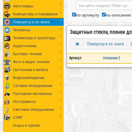
Автотовары
Компьютеры и периферия
по артикулу
по описанию
Планшеты и эл. книги
Телефоны
Защитные стекла, пленки д
Телевизоры и проекторы
Планшеты и эл. книги
Аудиотехника
Бытовая техника
Артикул
Название
Фото и видео техника
Оргтехника и мебель
Видеонаблюдение
Сетевое оборудование
Расходные материалы
Инструменты
Световое оборудование
СОФТ
Отдых и туризм