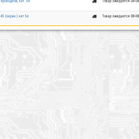
 проходной, кат. 5e
Товар ожидается 08-08
45 (экран.) кат.5e
Товар ожидается 08-08