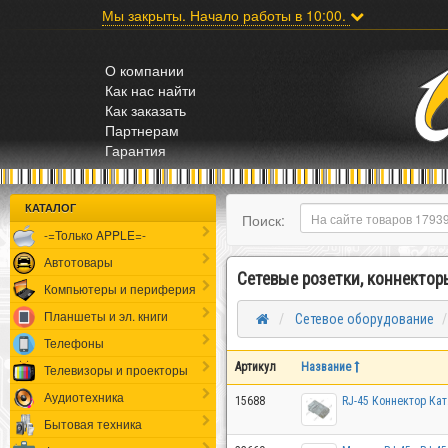
;
Мы закрыты. Начало работы в 10:00.
О компании
Как нас найти
Как заказать
Партнерам
Гарантия
КАТАЛОГ
Поиск:
-=Только APPLE=-
Автотовары
Сетевые розетки, коннектор
Компьютеры и периферия
Планшеты и эл. книги
Сетевое оборудование
Телефоны
Артикул
Название
Телевизоры и проекторы
Аудиотехника
15688
RJ-45 Коннектор Ка
Бытовая техника