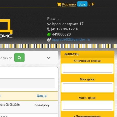
Корзина
0
шт.
0
Рязань
ул.Краснорядская 17
(4912) 99-17-16
449880828
upgrade62@yandex.ru
ФИЛЬТРЫ
 архиве
Ключевые слова:
Мин цена:
е
Цена, p.
Макс. цена:
ать 08-08-2026
По-запросу
Производитель: