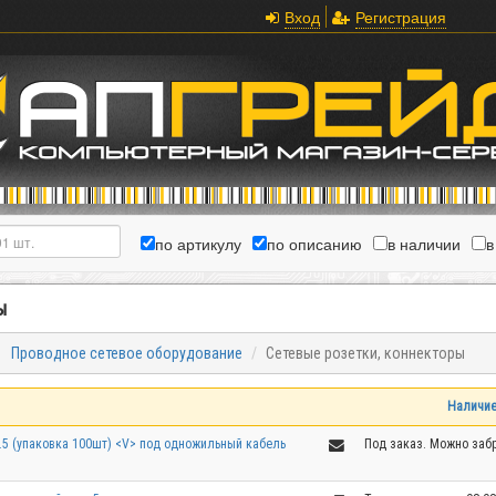
Вход
Регистрация
по артикулу
по описанию
в наличии
в
ы
Проводное сетевое оборудование
Сетевые розетки, коннекторы
Наличи
т.5 (упаковка 100шт) <V> под одножильный кабель
Под заказ. Можно забр