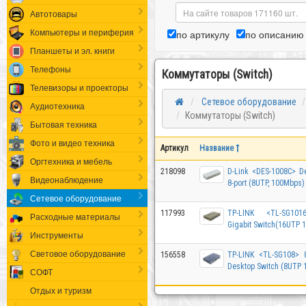
Автотовары
Компьютеры и периферия
по артикулу
по описанию
Планшеты и эл. книги
Телефоны
Коммутаторы (Switch)
Телевизоры и проекторы
Сетевое оборудование
Аудиотехника
Коммутаторы (Switch)
Бытовая техника
Фото и видео техника
Артикул
Название
Оргтехника и мебель
218098
D-Link <DES-1008C> D
Видеонаблюдение
8-port (8UTP, 100Mbps)
Сетевое оборудование
117993
TP-LINK <TL-SG101
Расходные материалы
Gigabit Switch(16UTP 
Инструменты
Световое оборудование
156558
TP-LINK <TL-SG108> 8
Desktop Switch (8UTP
СОФТ
Отдых и туризм