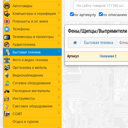
Автотовары
Компьютеры и периферия
по артикулу
по описанию
Планшеты и эл. книги
Телефоны
Фены/Щипцы/Выпрямители
Телевизоры и проекторы
Бытовая техника
Фены
Аудиотехника
Бытовая техника
Артикул
Название
Фото и видео техника
Оргтехника и мебель
Видеонаблюдение
Сетевое оборудование
Расходные материалы
Инструменты
Световое оборудование
СОФТ
Отдых и туризм